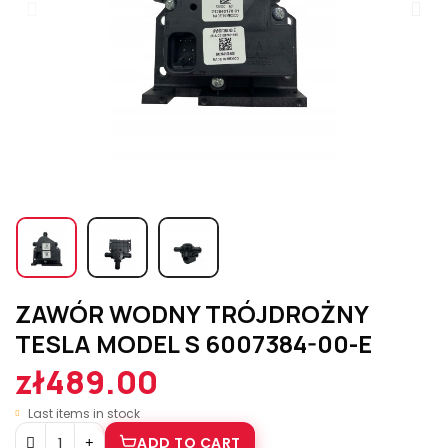
ZAWÓR WODNY TRÓJDROŻNY
TESLA MODEL S 6007384-00-E
zł489.00
Last items in stock
ADD TO CART