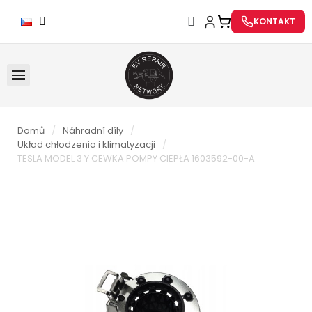
KONTAKT
Domů
Náhradní díly
Układ chłodzenia i klimatyzacji
TESLA MODEL 3 Y CEWKA POMPY CIEPŁA 1603592-00-A